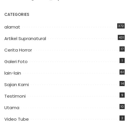
CATEGORIES
372
alamat
431
Artikel Supranatural
17
Cerita Horror
1
Galeri Foto
61
lain-lain
14
Sajian Kami
9
Testimoni
10
Utama
2
Video Tube