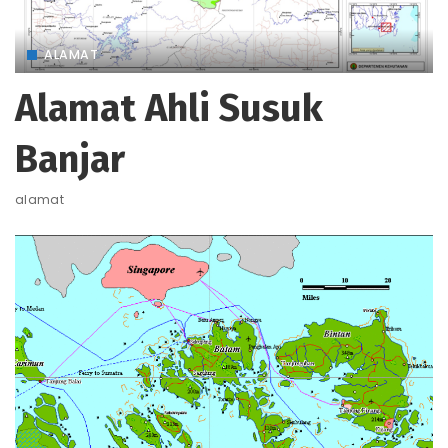
ALAMAT
Alamat Ahli Susuk
Banjar
alamat