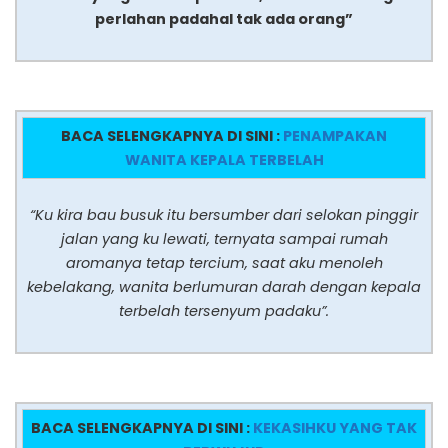
perlahan padahal tak ada orang”
BACA SELENGKAPNYA DI SINI :
PENAMPAKAN
WANITA KEPALA TERBELAH
“Ku kira bau busuk itu bersumber dari selokan pinggir
jalan yang ku lewati, ternyata sampai rumah
aromanya tetap tercium, saat aku menoleh
kebelakang, wanita berlumuran darah dengan kepala
terbelah tersenyum padaku”.
BACA SELENGKAPNYA DI SINI :
KEKASIHKU YANG TAK