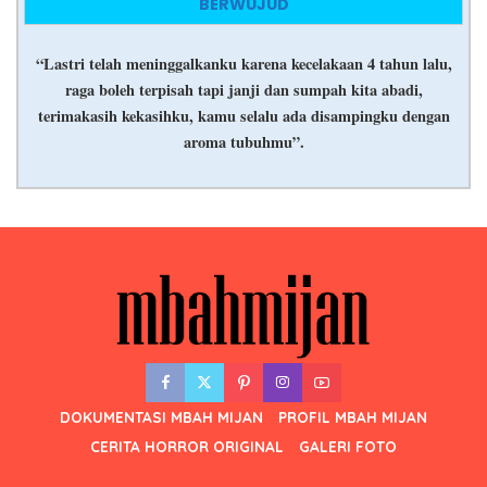
BERWUJUD
“Lastri telah meninggalkanku karena kecelakaan 4 tahun lalu,
raga boleh terpisah tapi janji dan sumpah kita abadi,
terimakasih kekasihku, kamu selalu ada disampingku dengan
aroma tubuhmu”.
DOKUMENTASI MBAH MIJAN
PROFIL MBAH MIJAN
CERITA HORROR ORIGINAL
GALERI FOTO