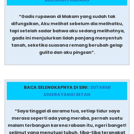
BERLIDAH PANJANG
“Gadis rupawan di Makam yang sudah tak
difungsikan, Aku melihat sebelum dia melihatku,
tapi setelah sadar bahwa aku sedang melihatnya,
gadis ini menjulurkan lidah panjang menyentuh
tanah, seketika suasana remang berubah gelap
gulita dan aku pingsan”.
BACA SELENGKAPNYA DI SINI :
SUTARMI
DIGERAYANGI SETAN
“Saya tinggal di asrama tua, setiap tidur saya
merasa seperti ada yang meraba, pernah suatu
malam terbangun karena rabaan itu, ngeri banget!
selimut yang menutupi tubuh, tiba-tiba terangkat