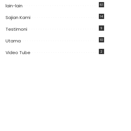
61
lain-lain
14
Sajian Kami
9
Testimoni
10
Utama
2
Video Tube