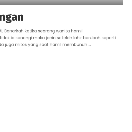
ungan
L Benarkah ketika seorang wanita hamil
k ia senangi maka janin setelah lahir berubah seperti
da juga mitos yang saat hamil membunuh
...