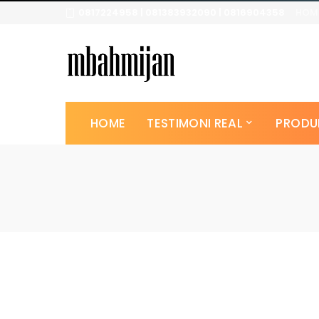
0817224958 | 081383932090 | 0816904358
HOM
HOME
TESTIMONI REAL
PRODU