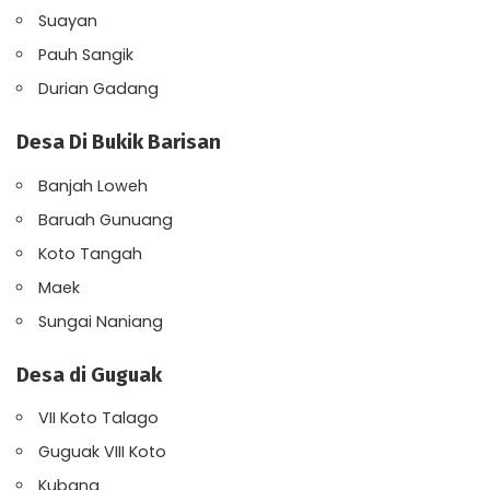
Suayan
Pauh Sangik
Durian Gadang
Desa Di Bukik Barisan
Banjah Loweh
Baruah Gunuang
Koto Tangah
Maek
Sungai Naniang
Desa di Guguak
VII Koto Talago
Guguak VIII Koto
Kubang