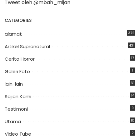
Tweet oleh @mbah_mijan
CATEGORIES
372
alamat
431
Artikel Supranatural
17
Cerita Horror
1
Galeri Foto
61
lain-lain
14
Sajian Kami
9
Testimoni
10
Utama
2
Video Tube