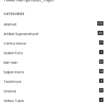
Tweet oleh @mbah_mijan
CATEGORIES
372
alamat
431
Artikel Supranatural
17
Cerita Horror
1
Galeri Foto
61
lain-lain
14
Sajian Kami
9
Testimoni
10
Utama
2
Video Tube