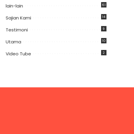
61
lain-lain
14
Sajian Kami
9
Testimoni
10
Utama
2
Video Tube