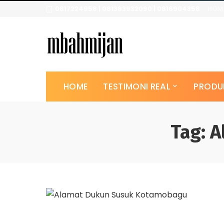
0817224958 | 081383932090 | 0816904358
HOM
HOME
TESTIMONI REAL
PRODU
Tag:
A