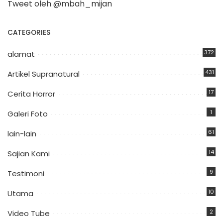
Tweet oleh @mbah_mijan
CATEGORIES
372
alamat
431
Artikel Supranatural
17
Cerita Horror
1
Galeri Foto
61
lain-lain
14
Sajian Kami
9
Testimoni
10
Utama
2
Video Tube