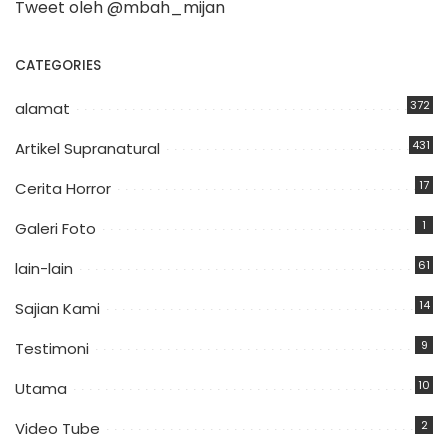
Tweet oleh @mbah_mijan
CATEGORIES
372
alamat
431
Artikel Supranatural
17
Cerita Horror
1
Galeri Foto
61
lain-lain
14
Sajian Kami
9
Testimoni
10
Utama
2
Video Tube