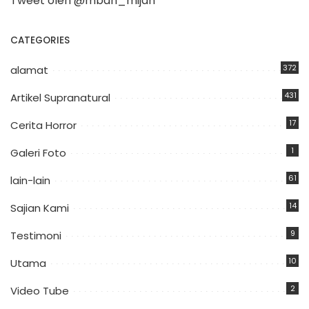
Tweet oleh @mbah_mijan
CATEGORIES
372
alamat
431
Artikel Supranatural
17
Cerita Horror
1
Galeri Foto
61
lain-lain
14
Sajian Kami
9
Testimoni
10
Utama
2
Video Tube