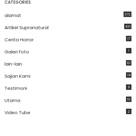
CATEGORIES
372
alamat
431
Artikel Supranatural
17
Cerita Horror
1
Galeri Foto
61
lain-lain
14
Sajian Kami
9
Testimoni
10
Utama
2
Video Tube