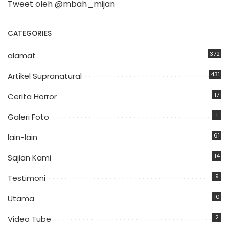
Tweet oleh @mbah_mijan
CATEGORIES
372
alamat
431
Artikel Supranatural
17
Cerita Horror
1
Galeri Foto
61
lain-lain
14
Sajian Kami
9
Testimoni
10
Utama
2
Video Tube