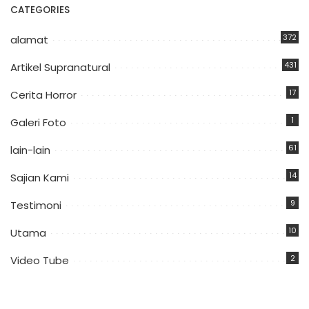
CATEGORIES
372
alamat
431
Artikel Supranatural
17
Cerita Horror
1
Galeri Foto
61
lain-lain
14
Sajian Kami
9
Testimoni
10
Utama
2
Video Tube