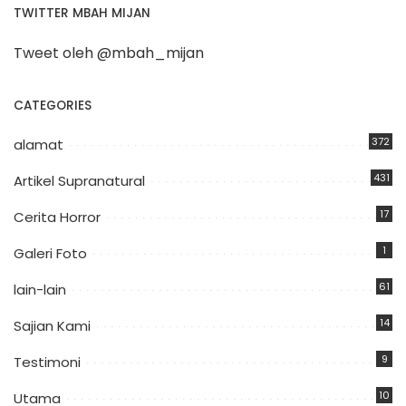
TWITTER MBAH MIJAN
Tweet oleh @mbah_mijan
CATEGORIES
372
alamat
431
Artikel Supranatural
17
Cerita Horror
1
Galeri Foto
61
lain-lain
14
Sajian Kami
9
Testimoni
10
Utama