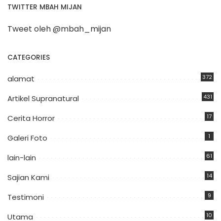
TWITTER MBAH MIJAN
Tweet oleh @mbah_mijan
CATEGORIES
372
alamat
431
Artikel Supranatural
17
Cerita Horror
1
Galeri Foto
61
lain-lain
14
Sajian Kami
9
Testimoni
10
Utama