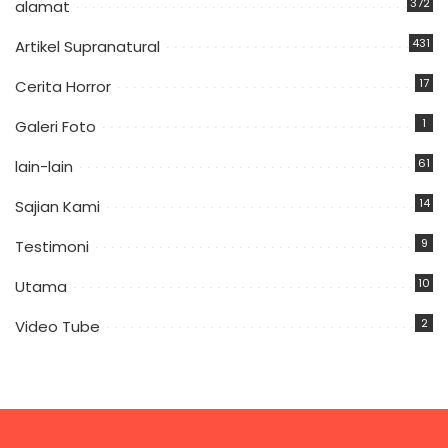
372
alamat
431
Artikel Supranatural
17
Cerita Horror
1
Galeri Foto
61
lain-lain
14
Sajian Kami
9
Testimoni
10
Utama
2
Video Tube