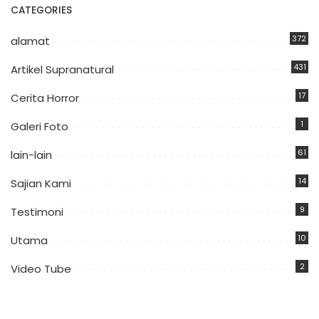
CATEGORIES
372
alamat
431
Artikel Supranatural
17
Cerita Horror
1
Galeri Foto
61
lain-lain
14
Sajian Kami
9
Testimoni
10
Utama
2
Video Tube