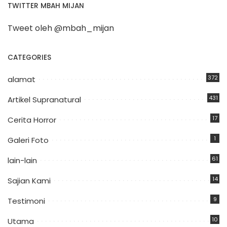
TWITTER MBAH MIJAN
Tweet oleh @mbah_mijan
CATEGORIES
372
alamat
431
Artikel Supranatural
17
Cerita Horror
1
Galeri Foto
61
lain-lain
14
Sajian Kami
9
Testimoni
10
Utama