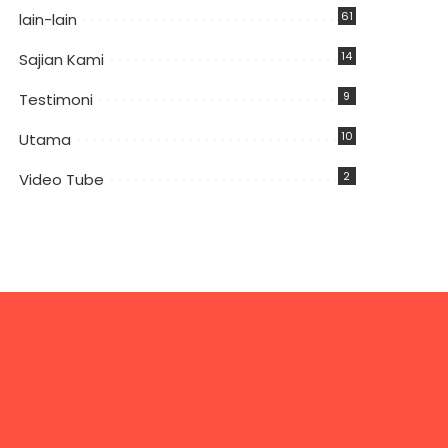
61
lain-lain
14
Sajian Kami
9
Testimoni
10
Utama
2
Video Tube