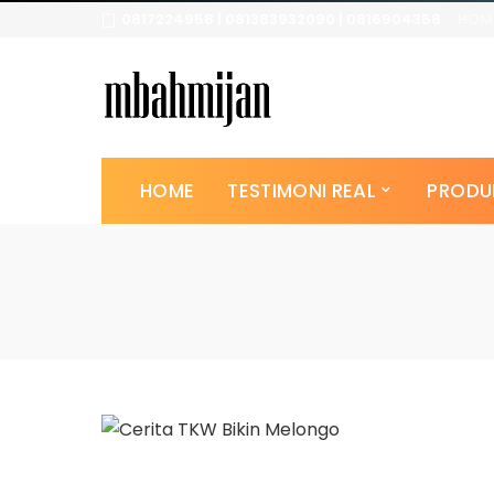
0817224958 | 081383932090 | 0816904358
HOM
HOME
TESTIMONI REAL
PRODU