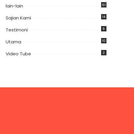
61
lain-lain
14
Sajian Kami
9
Testimoni
10
Utama
2
Video Tube