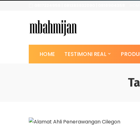
0817224958 | 081383932090 | 0816904358
HOM
HOME
TESTIMONI REAL
PRODU
Ta