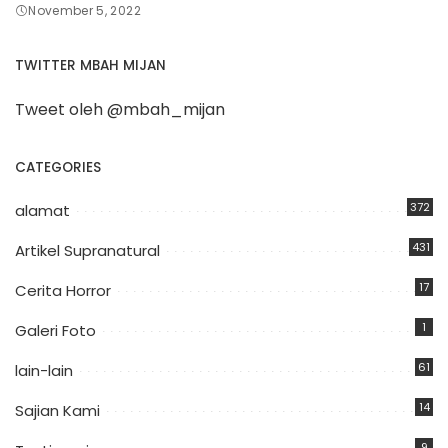
November 5, 2022
TWITTER MBAH MIJAN
Tweet oleh @mbah_mijan
CATEGORIES
372
alamat
431
Artikel Supranatural
17
Cerita Horror
1
Galeri Foto
61
lain-lain
14
Sajian Kami
9