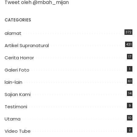
Tweet oleh @mbah_mijan
CATEGORIES
372
alamat
431
Artikel Supranatural
17
Cerita Horror
1
Galeri Foto
61
lain-lain
14
Sajian Kami
9
Testimoni
10
Utama
2
Video Tube