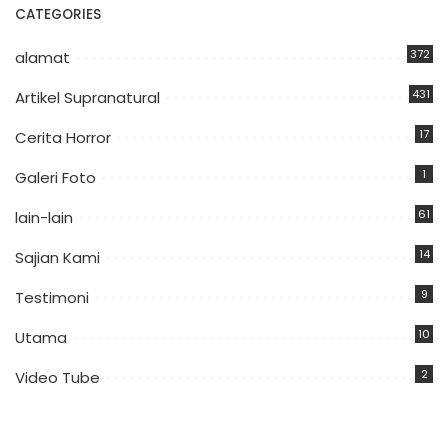
CATEGORIES
372
alamat
431
Artikel Supranatural
17
Cerita Horror
1
Galeri Foto
61
lain-lain
14
Sajian Kami
9
Testimoni
10
Utama
2
Video Tube