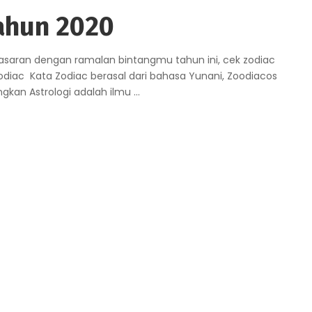
ahun 2020
saran dengan ramalan bintangmu tahun ini, cek zodiac
odiac Kata Zodiac berasal dari bahasa Yunani, Zoodiacos
ngkan Astrologi adalah ilmu
...