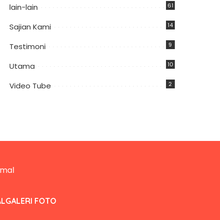
61
lain-lain
14
Sajian Kami
9
Testimoni
10
Utama
2
Video Tube
AL
GALERI FOTO