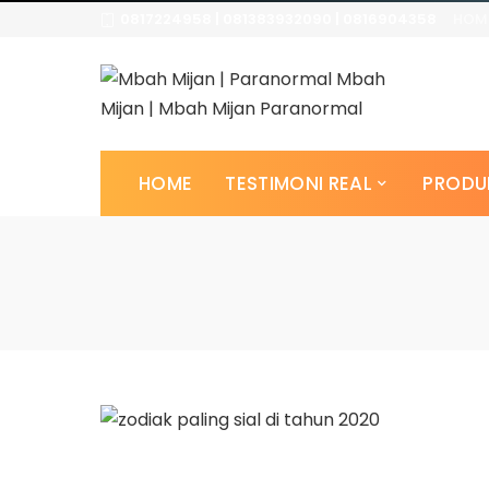
0817224958 | 081383932090 | 0816904358
HOM
HOME
TESTIMONI REAL
PRODU