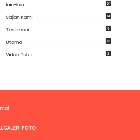
61
lain-lain
14
Sajian Kami
9
Testimoni
10
Utama
2
Video Tube
AL
GALERI FOTO