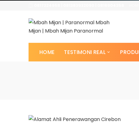
0817224958 | 081383932090 | 0816904358
HOM
HOME
TESTIMONI REAL
PRODU