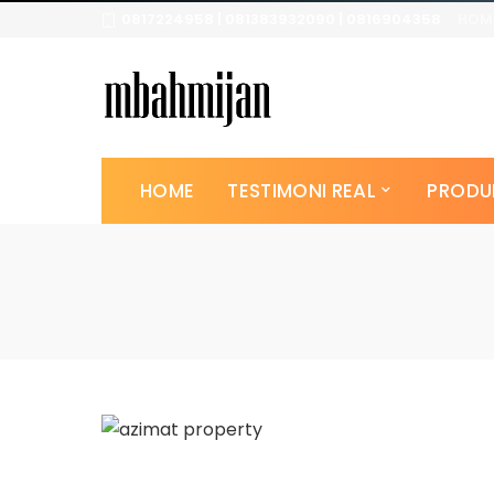
0817224958 | 081383932090 | 0816904358
HOM
HOME
TESTIMONI REAL
PRODU