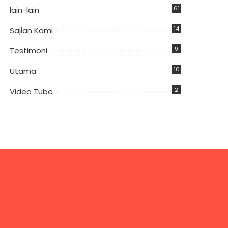
61
lain-lain
14
Sajian Kami
9
Testimoni
10
Utama
2
Video Tube