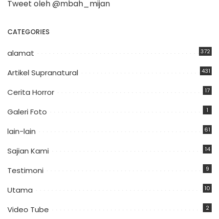
Tweet oleh @mbah_mijan
CATEGORIES
372
alamat
431
Artikel Supranatural
17
Cerita Horror
1
Galeri Foto
61
lain-lain
14
Sajian Kami
9
Testimoni
10
Utama
2
Video Tube