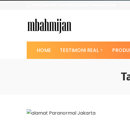
0817224958 | 081383932090 | 0816904358
HOM
HOME
TESTIMONI REAL
PRODU
T