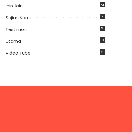
61
lain-lain
14
Sajian Kami
9
Testimoni
10
Utama
2
Video Tube