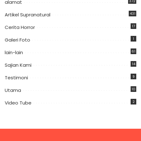
372
alamat
431
Artikel Supranatural
17
Cerita Horror
1
Galeri Foto
61
lain-lain
14
Sajian Kami
9
Testimoni
10
Utama
2
Video Tube