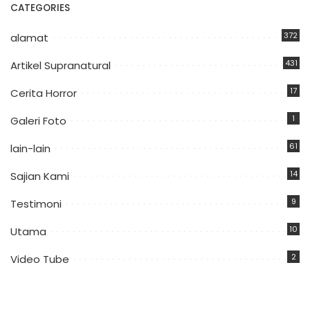
CATEGORIES
372
alamat
431
Artikel Supranatural
17
Cerita Horror
1
Galeri Foto
61
lain-lain
14
Sajian Kami
9
Testimoni
10
Utama
2
Video Tube