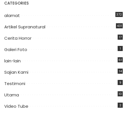
CATEGORIES
372
alamat
431
Artikel Supranatural
17
Cerita Horror
1
Galeri Foto
61
lain-lain
14
Sajian Kami
9
Testimoni
10
Utama
2
Video Tube