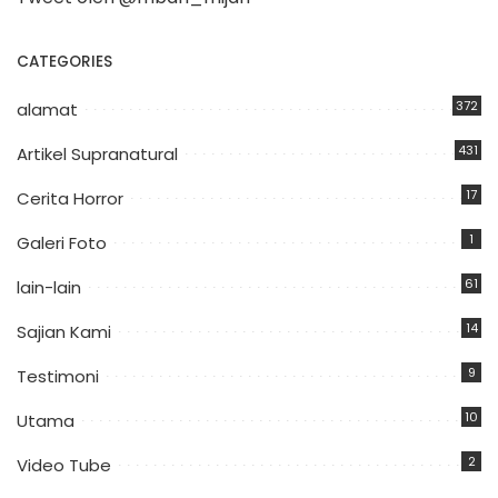
CATEGORIES
372
alamat
431
Artikel Supranatural
17
Cerita Horror
1
Galeri Foto
61
lain-lain
14
Sajian Kami
9
Testimoni
10
Utama
2
Video Tube