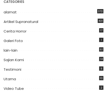
CATEGORIES
372
alamat
431
Artikel Supranatural
17
Cerita Horror
1
Galeri Foto
61
lain-lain
14
Sajian Kami
9
Testimoni
10
Utama
2
Video Tube