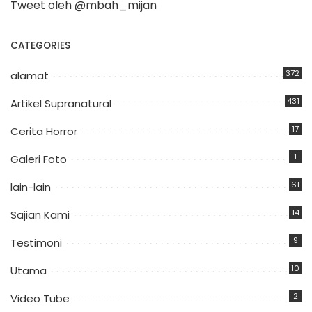
Tweet oleh @mbah_mijan
CATEGORIES
372
alamat
431
Artikel Supranatural
17
Cerita Horror
1
Galeri Foto
61
lain-lain
14
Sajian Kami
9
Testimoni
10
Utama
2
Video Tube