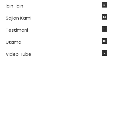
61
lain-lain
14
Sajian Kami
9
Testimoni
10
Utama
2
Video Tube