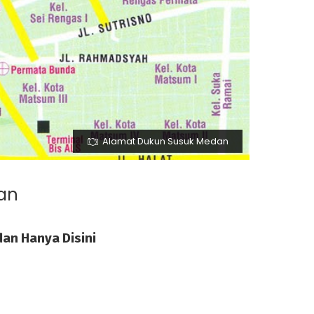
Alamat Dukun Susuk Medan
an
an Hanya Disini