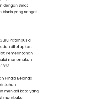
n dengan Selat
 bisnis yang sangat
Guru Patimpus di
 Medan ditetapkan
pusat Pemerintahan
 mulai menemukan
 1823.
h Hindia Belanda
rintahan
n menjadi kota yang
nial membuka