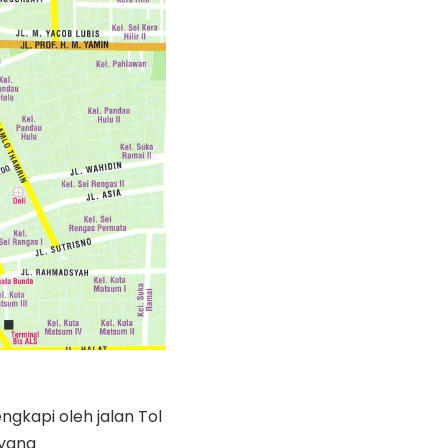
gkapi oleh jalan Tol
 yang