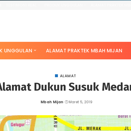
E
TESTIMONI REAL
PRODUK UNGGULAN
ALAMAT PRAKTEK MB
K UNGGULAN
ALAMAT PRAKTEK MBAH MIJAN
ALAMAT
Alamat Dukun Susuk Meda
Mbah Mijan
Maret 5, 2019
Posted
by