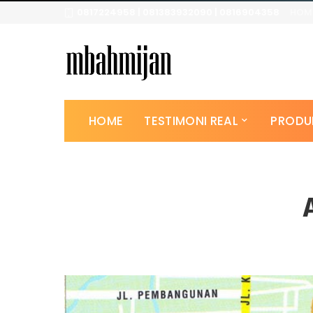
0817224958 | 081383932090 | 0816904358
HOM
HOME
TESTIMONI REAL
PRODU