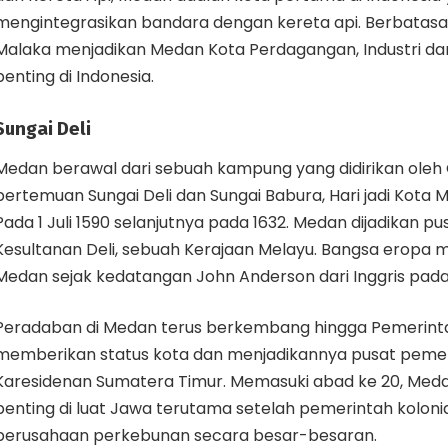
mengintegrasikan bandara dengan kereta api. Berbatasa
Malaka menjadikan Medan Kota Perdagangan, Industri dan
penting di Indonesia.
Sungai Deli
Medan berawal dari sebuah kampung yang didirikan oleh 
pertemuan Sungai Deli dan Sungai Babura, Hari jadi Kota
Pada 1 Juli 1590 selanjutnya pada 1632. Medan dijadikan 
Kesultanan Deli, sebuah Kerajaan Melayu. Bangsa eropa
Medan sejak kedatangan John Anderson dari Inggris pada
Peradaban di Medan terus berkembang hingga Pemerinta
memberikan status kota dan menjadikannya pusat peme
Karesidenan Sumatera Timur. Memasuki abad ke 20, Meda
penting di luat Jawa terutama setelah pemerintah kolo
perusahaan perkebunan secara besar-besaran.