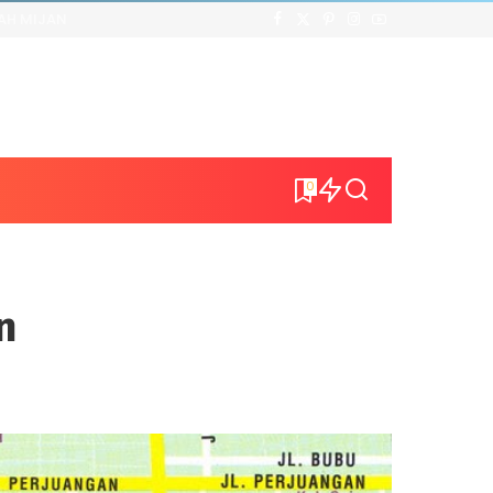
AH MIJAN
0
n