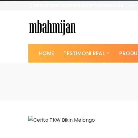
0817224958 | 081383932090 | 0816904358
HOM
HOME
TESTIMONI REAL
PRODU