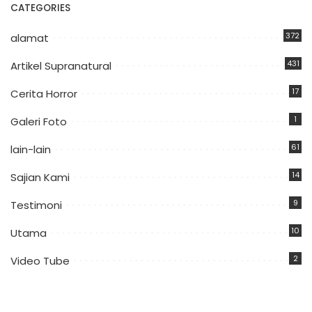
CATEGORIES
372
alamat
431
Artikel Supranatural
17
Cerita Horror
1
Galeri Foto
61
lain-lain
14
Sajian Kami
9
Testimoni
10
Utama
2
Video Tube