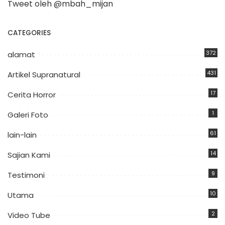
Tweet oleh @mbah_mijan
CATEGORIES
372
alamat
431
Artikel Supranatural
17
Cerita Horror
1
Galeri Foto
61
lain-lain
14
Sajian Kami
9
Testimoni
10
Utama
2
Video Tube