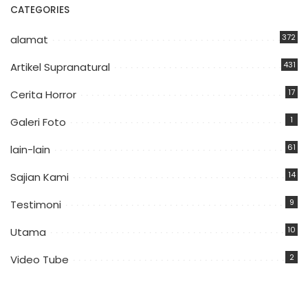
CATEGORIES
372
alamat
431
Artikel Supranatural
17
Cerita Horror
1
Galeri Foto
61
lain-lain
14
Sajian Kami
9
Testimoni
10
Utama
2
Video Tube