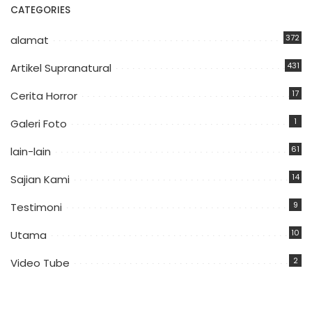
CATEGORIES
372
alamat
431
Artikel Supranatural
17
Cerita Horror
1
Galeri Foto
61
lain-lain
14
Sajian Kami
9
Testimoni
10
Utama
2
Video Tube