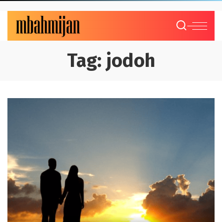
Tag:
jodoh