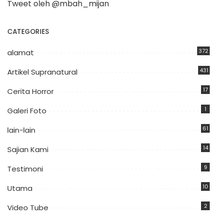
Tweet oleh @mbah_mijan
CATEGORIES
372
alamat
431
Artikel Supranatural
17
Cerita Horror
1
Galeri Foto
61
lain-lain
14
Sajian Kami
9
Testimoni
10
Utama
2
Video Tube