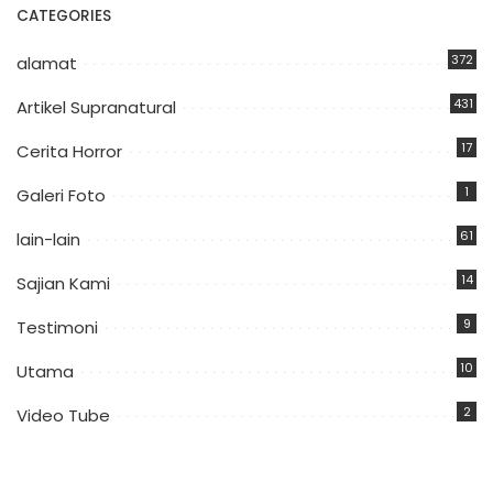
CATEGORIES
372
alamat
431
Artikel Supranatural
17
Cerita Horror
1
Galeri Foto
61
lain-lain
14
Sajian Kami
9
Testimoni
10
Utama
2
Video Tube