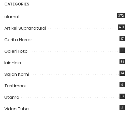
CATEGORIES
372
alamat
431
Artikel Supranatural
17
Cerita Horror
1
Galeri Foto
61
lain-lain
14
Sajian Kami
9
Testimoni
10
Utama
2
Video Tube