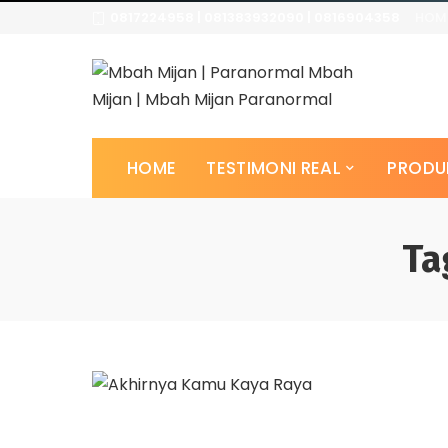
0817224958 | 081383932090 | 0816904358
HOM
HOME
TESTIMONI REAL
PRODU
Ta