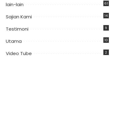
61
lain-lain
14
Sajian Kami
9
Testimoni
10
Utama
2
Video Tube