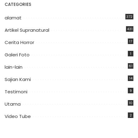
CATEGORIES
372
alamat
431
Artikel Supranatural
17
Cerita Horror
1
Galeri Foto
61
lain-lain
14
Sajian Kami
9
Testimoni
10
Utama
2
Video Tube