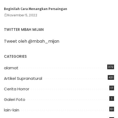
Beginilah Cara Menangkan Persaingan
November 5, 2022
TWITTER MBAH MIJAN
Tweet oleh @mbah_mijan
CATEGORIES
372
alamat
431
Artikel Supranatural
17
Cerita Horror
1
Galeri Foto
61
lain-lain