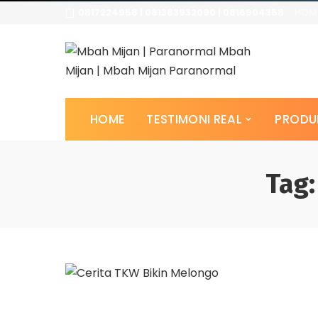
0817224958 | 081383932090 | 0816904358
HOM
HOME
TESTIMONI REAL
PRODU
Tag