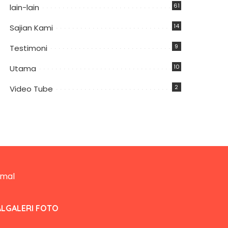
61
lain-lain
14
Sajian Kami
9
Testimoni
10
Utama
2
Video Tube
AL
GALERI FOTO