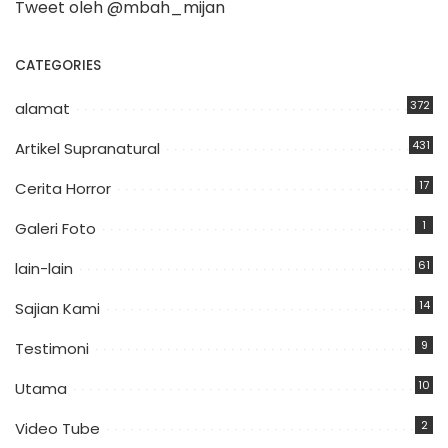
Tweet oleh @mbah_mijan
CATEGORIES
372
alamat
431
Artikel Supranatural
17
Cerita Horror
1
Galeri Foto
61
lain-lain
14
Sajian Kami
9
Testimoni
10
Utama
2
Video Tube