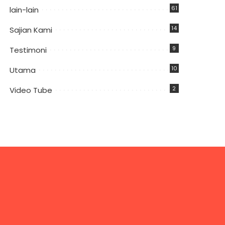
61
lain-lain
14
Sajian Kami
9
Testimoni
10
Utama
2
Video Tube